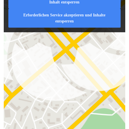
Inhalt entsperren
Platz vor dem PC. Bei Fragen und Wünschen rufen Sie
mich bitte einfach an.
Erforderlichen Service akzeptieren und Inhalte
entsperren
Anfahrt