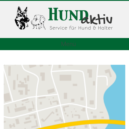
Menü
Anschrift
hundaktiv
Volker Thorn
Lange Str. 3-5
32791 Lage
Telefon
Tel. 05232 - 970 668