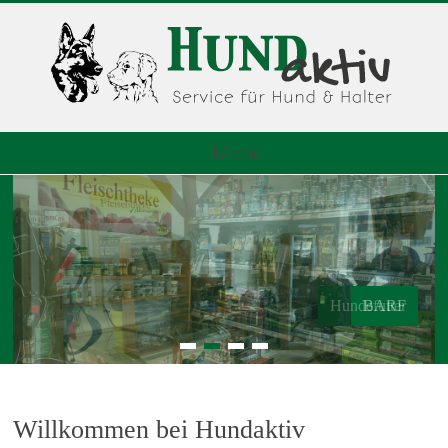
Menü
Hundefutter
BARF
1
2
3
4
Willkommen bei Hundaktiv